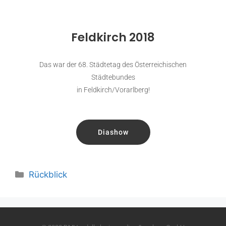
Feldkirch 2018
Das war der 68. Städtetag des Österreichischen
Städtebundes
in Feldkirch/Vorarlberg!
Diashow
Rückblick