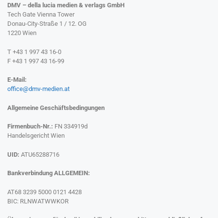
DMV – della lucia medien & verlags GmbH
Tech Gate Vienna Tower
Donau-City-Straße 1 / 12. OG
1220 Wien
T +43 1 997 43 16-0
F +43 1 997 43 16-99
E-Mail:
office@dmv-medien.at
Allgemeine Geschäftsbedingungen
Firmenbuch-Nr.:
FN 334919d
Handelsgericht Wien
UID:
ATU65288716
Bankverbindung ALLGEMEIN:
AT68 3239 5000 0121 4428
BIC: RLNWATWWKOR