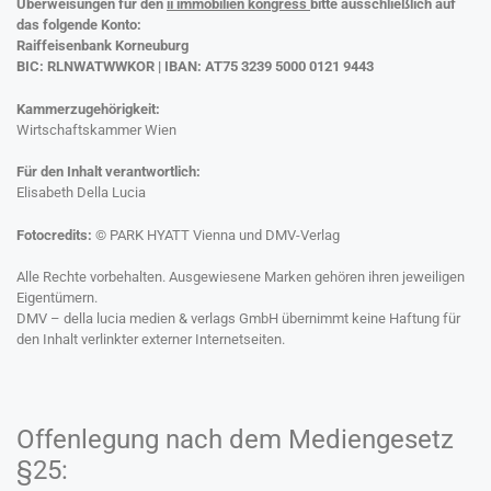
Übe
rweisungen für den
ii immobilien kongress
bitte ausschließlich auf
das folgende Konto:
Raiffeisenbank Korneuburg
BIC: RLNWATWWKOR | IBAN: AT75 3239 5000 0121 9443
Kammerzugehörigkeit:
Wirtschaftskammer Wien
Für den Inhalt verantwortlich:
Elisabeth Della Lucia
Fotocredits:
© PARK HYATT Vienna und DMV-Verlag
Alle Rechte vorbehalten. Ausgewiesene Marken gehören ihren jeweiligen
Eigentümern.
DMV – della lucia medien & verlags GmbH übernimmt keine Haftung für
den Inhalt verlinkter externer Internetseiten.
Offenlegung nach dem Mediengesetz
§25: